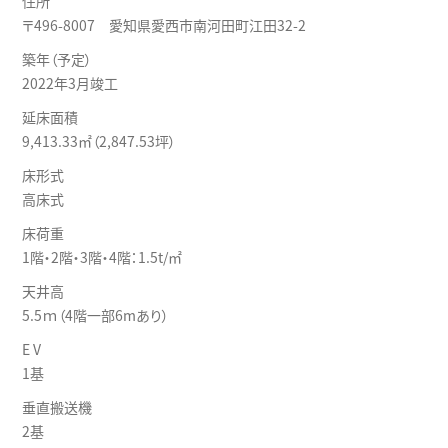
住所
〒496-8007 愛知県愛西市南河田町江田32-2
築年（予定）
2022年3月竣工
延床面積
9,413.33㎡（2,847.53坪）
床形式
高床式
床荷重
1階・2階・3階・4階：1.5t/㎡
天井高
5.5ｍ（4階一部6mあり）
E V
1基
垂直搬送機
2基